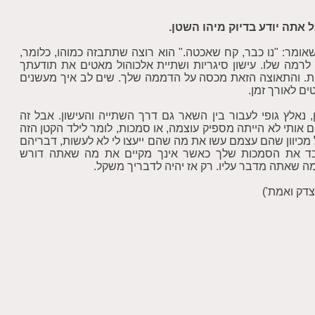
אתה יודע בדיוק מיהו השטן.
אומר: "נו כבר, קח שאכטה." הוא רוצה שתתבזה כמוהו, כלומר,
רמה שלו. עישון סיגריות ושתיית אלכוהול מאטים את תודעתך
ת. והתאוצה הזאת מכסה על הדממה שלך. שים לב איך מעשנים
ם לאורך זמן.
, נאלץ גופי לעבור בין השאר גם דרך השתייה והעישון. אבל זה
אותי לא הייתה מספיק עוצמה, או סמכות, לומר לילד הקטן הזה
אבל מכיוון שהם עצמם עשו את מה שהם ייעצו לי לא לעשות, דבריהם
ד את הסמכות שלך כאשר אינך מקיים את מה שאתה דורש
ה שאתה מדבר עליו. רק אז יהיה לדבריך משקל.
צדק ואמת')