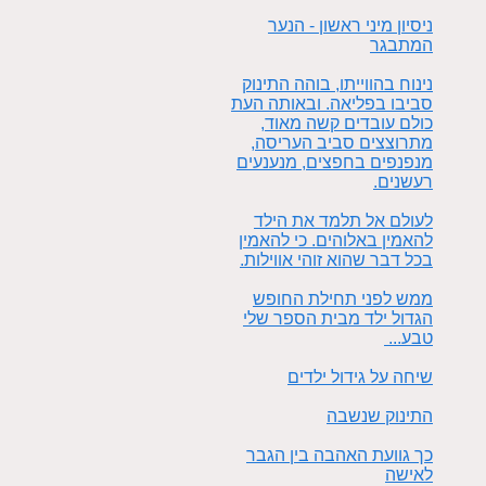
ניסיון מיני ראשון - הנער
המתבגר
נינוח בהווייתו, בוהה התינוק
סביבו בפליאה. ובאותה העת
כולם עובדים קשה מאוד,
מתרוצצים סביב העריסה,
מנפנפים בחפצים, מנענעים
רעשנים.
לעולם אל תלמד את הילד
להאמין באלוהים. כי להאמין
בכל דבר שהוא זוהי אווילות.
ממש לפני תחילת החופש
הגדול ילד מבית הספר שלי
טבע...
שיחה על גידול ילדים
התינוק שנשבה
כך גוועת האהבה בין הגבר
לאישה