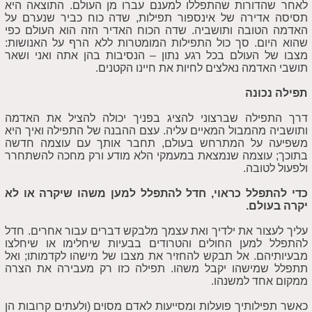
לאחר שהדורות שהתפללו למענם עברו מן העולם. התוצאה היא
תסיסה אדירה של אינספור תפילות, שדה כוח כביר שנערם על
האדמה הטובה ותושביה. שדה הכוח האדיר הזה הוא העולם כפי
שהוא היום. סך כול התפילות המומטרות ללא הרף על האנושות:
מצבו של העולם בכל רגע נתון – הנסיבות בהן אתה ואני ושאר
תושבי האדמה נאלצים לחיות את חיינו הקטנים.
תפילה נכונה
דרך התפילה שברצוני להציג בפניך יכולה להציל את האדמה
ותושביה מהמבול המאיים עליה. עצם ההבנה של התפילה ואיך היא
משפיעה על המתרחש בעולם, תחבר אותך עם עוצמה חדשה
בתוכך; עוצמה שנמצאת במעמקי הלא מודע ורק מחכה להשתחרר
ולפעול לטובה.
כדי להתפלל כראוי, חדל להתפלל למען משהו שיקרה או לא
יקרה בעולם.
עליך לעצור את ילדיך ואת עצמך מלבקש דברים עבור אחרים. חדל
להתפלל למען החולים והטרודים בבעיות שיחלימו או שיחלצו
מבעיותיהם. אל תבקש להחזיר את מצבו של מישהו לקדמותו; ואל
תתפלל שמישהו יקבל משהו. תפילה כזו רק מעבירה את הצרה
ממקום אחד למשנהו.
כאשר תפילותיך פועלות ומסייעות לאדם מסוים (ולעתים קרובות הן