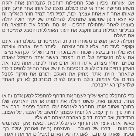
אכן עוזרות, מכיוון שכל התפילות דוחפות להצלחה) אתה לוקח
משהו ממישהו אחר אי שם בעולם. מצבו של אותו אחר יורע; ויתכן
שאותו אחר הוא אתה עצמך. זכור, תפילותיך תמיד חוזרות אליך. זה
לא יוצא דופן שמישהו שמתפלל להחלמתו של יקיר חולה יחלה
בעצמו לאחר שהחולה החלים - או מת. הכפל את התוצאה הזו
בביליוני תפילות ביום ותקבל את העוני האומללות והסבל שמייסרים
את העולם.
תפילה למען אנשים משחררת כוח. המתייסרים בעולם הזה אינם
זקוקים לעוד כוח, אלא ליותר עוצמה – ליותר חיים ואהבה. עוצמה
היא כולה חיוב בשעה שכוח הוא בהכרח חיובי ושלילי, לכן הוא מייצר
את עולם הניגודים של רווח והפסד. כאשר אתה מתפלל שאדם
מסוים ייחלץ מצרה, אתה דוחק אדם אחר לפינה. אתה מפר את
האיזון בחיים ותורם לעוול בנסיבות חייו של אחר החייב להפסיד כדי
שהאחר ירוויח. אתה מחזק את העולם ותורם את חלקך לסבל
בחיים עלי אדמות. כולם חייבים להיות מבורכים; לא רק האחד
שלדעתך ראוי לברכה.
כדי להתפלל כראוי עליך לעצור את הדחף להתפלל למען אדם זה או
אחר. במקום זאת, פשוט העלה את דמותו או את האנרגיה שלו
בתוכך ואהוב אותו. התחבר לאנרגיה שלו בתוכך פנימה. הרם את
זוויות פיך. חייך קצת. אל תניח לעצמך לחשוב על העבר, על העצב,
הבדידות; ואל תבכה. דבוק באהבה שאתה חש אליו.
כאשר אתה עוצר את הדחף להתפלל למענו, כאשר אינך משתמש
בכוחנות – דרכו של העולם – העוצמה (חיים ואהבה) עולה בך.
ומכיוון שאתה מתחבר לאנרגיה של האדם (מכיל כראוי את דאגתך