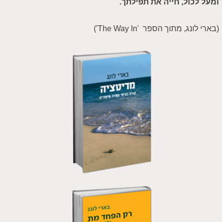
ומעל לכול, חייה את תפילתך.
(בארי לונג, מתוך הספר 'The Way In')