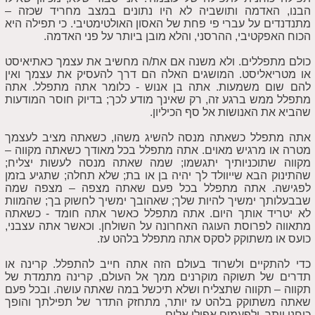
הבנו, האדמה ותושביה לא היו נתונים במצב מחריד שכזה –
מתנדנדים על עברי פי פחת של האסון האולטימטיבי. כי תפילה היא
הכוח האפקטיבי, ההרסני, והלא מובן ביותר על פני האדמה.
כולם מתפללים. ולא משנה אם את/ה מחשיב את עצמך כאתיאיסט
או מטריאליסט. המושגים האלה הם דרך להעסיק את עצמך ואין
להם שום משמעות. אתה בן אנוש - כלומר אתה מתפלל. אתה
מתפלל ממש ברגע זה, רק שאינך מודע לכך; בדיוק חוסר המודעות
שהביא את האנושות אל סף הכיליון.
אתה מתפלל כשאתה מנסה להשיג משהו, כשאתה מציב לעצמך
מטרה או מרגיש מאוים. אתה מתפלל בכל מאודך כשאתה מקווה –
מקווה שתוכניותיך יתגשמו; שמה שאתה מנסה לעשות יצליח;
שהתינוק הבא שייוולד לך יהיה בן או בת; שלא תחלה; שתגיע בזמן
לפגישה. אתה מתפלל בכל פעם שאתה מצפה – מצפה שמה
שבבעלותך ימשיך להיות שלך; שאהובך ימשיך לחשוק בך; שהמוות
לא יטריד אותך היום. אתה מתפלל כאשר אתה חומד - כשאתה
מתאווה לפרוסת העוגה האחרונה על השולחן. וכאשר אתה עצבני,
כועס או משתוקק לסקס אתה מתפלל בלהט עז.
כדי להתקיים ולשרוד בעולם הזה אתה חייב להתפלל. קרינה או
תדרים של תשוקה מוקרנים ממך אל העולם, קרינה מתמדת של
תקווה – תקווה שתצליח ושלא תיכשל במה שאתה עושה. ובכל פעם
שאתה משתוקק בלהט עז יותר, מתחזק התדר של תפילתך והופך
כוחני יותר, ולפעמים אפילו אלים.