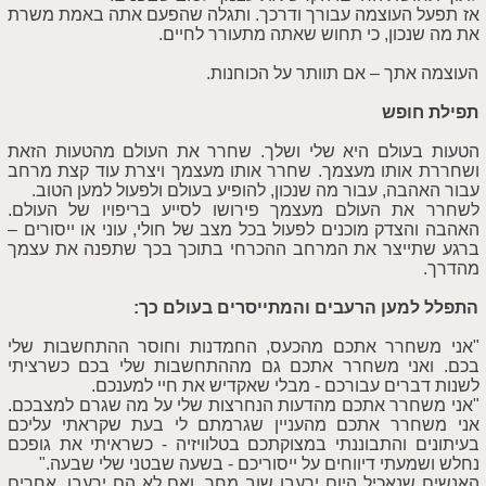
אז תפעל העוצמה עבורך ודרכך. ותגלה שהפעם אתה באמת משרת
את מה שנכון, כי תחוש שאתה מתעורר לחיים.
העוצמה אתך – אם תוותר על הכוחנות.
תפילת חופש
הטעות בעולם היא שלי ושלך. שחרר את העולם מהטעות הזאת
ושחררת אותו מעצמך. שחרר אותו מעצמך ויצרת עוד קצת מרחב
עבור האהבה, עבור מה שנכון, להופיע בעולם ולפעול למען הטוב.
לשחרר את העולם מעצמך פירושו לסייע בריפויו של העולם.
האהבה והצדק מוכנים לפעול בכל מצב של חולי, עוני או ייסורים –
ברגע שתייצר את המרחב ההכרחי בתוכך בכך שתפנה את עצמך
מהדרך.
התפלל למען הרעבים והמתייסרים בעולם כך:
"אני משחרר אתכם מהכעס, החמדנות וחוסר ההתחשבות שלי
בכם. ואני משחרר אתכם גם מההתחשבות שלי בכם כשרציתי
לשנות דברים עבורכם - מבלי שאקדיש את חיי למענכם.
"אני משחרר אתכם מהדעות הנחרצות שלי על מה שגרם למצבכם.
אני משחרר אתכם מהעניין שגרמתם לי בעת שקראתי עליכם
בעיתונים והתבוננתי במצוקתכם בטלוויזיה - כשראיתי את גופכם
נחלש ושמעתי דיווחים על ייסוריכם - בשעה שבטני שלי שבעה."
האנשים שנאכיל היום ירעבו שוב מחר. ואם לא הם ירעבו, אחרים