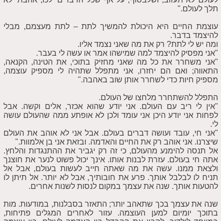
תלך לעולם."
עוצמת החיים היא היכולת להמשיך לתת – לתת מעצמם, מבלי
להיצמד בדבר.
ומה יש לי לתת? רק את מה שאני נצמד אליו.
"אני מפסיק להיצמד למה שמישהו אמר או עשה לי בעבר.
"אני משחרר את כל מה שאני מחזיק בתוכי, את הטינה, הקנאה,
התאווה; ואם הם יחזרו, אני מתפלל שתהיה לי מספיק עוצמה,
מספיק חיות כדי לשחרר אותן שוב באהבה."
התפלל להשתחרר מלחצו של העולם.
"אין לי ריב עם העולם. אני יודע שהוא אכזר, אלים וקשה. אבל
לפחות אני יודע היכן אני עומד ולכן לא אופתע ממה שהעולם עושה
לי.
"אני חי, עובד ועושה דברים בעולם. אבל אני לא אוהב את העולם
שיצרנו. אני אוהב רק את החיים והאדמה. ובזאת אני בן אלמוות."
אל תנסה להימנע מהעולם, כי זה רק יגביר את ההתנגדות והלחץ.
אתה חי בעולם. עזרת לבנות אותו. אינך יכול פשוט לנער את חוצנך
ולצאת ממנו. עשה את מה שאתה חייב לעשות בעולם, אבל אל
תניח לו לבלבל אותך. פרע את חובותיך, אבל לא יותר. אל תיתן לו
להטעות אותך. שנה את עצמך במקום לנסות לשנות אחרים.
שנה את עצמך בכך שתאהב יותר; התאזר בסבלנות, במודעות. מות
בתוכך יומיום למען העוצמה. עזור לאחרים המגלים פתיחות,