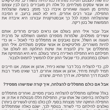
להרשות לעצמם תפילת מותרות כמו להיות משוררים, פוליטיקאים
או אנשי עסקים מצליחים; כל אלה רק מעבירים בינם לבין עצמם
נתחים מן העוגה שאחרים איבדו כבר מזמן; בשעה שהצלחת
התפילה, עבור רבים אחרים, היא לא לגווע ברעב. זו הסיבה
שההצלחה הפכה לכל כך אבסטרקטית עבורנו: היא איבדה את
הממשות של בטן ריקה.
אבל עבור אילי ההון בעולם אנו נראים כעניים מרודים. אותם
עשירים מופלגים, שלמרות מספרם המועט השתלטו על מרבית
העוגה או השלל, אינם נאבקים או מתפללים כדי לאכול – או כדי
להיות משוררים, פוליטיקאים או אנשי עסקים מוצלחים.
אילי ההון
מתפללים אך ורק להנציח את שיטת החלוקה הזו לעולם ועד.
תפילתם היא התפילה האדירה ביותר בעולם. היא היא המחזיקה את
העולם במתכונתו, כדי שבעלי ההון יוכלו להמשיך לחמוס ולצבור.
לכן, כדי להצליח בכל דבר שהוא כיחיד, ארגון או אומה, אנו חייבים
תמיד לקחת מיחיד, ארגון או אומה אחרים. דבר שאינו מעיד רבות
לטובת דרך התפילה, או דרך החיים, שיצרנו.
אבל אם כולם מתפללים להצלחה, איך קורה שמישהו מפסיד?
בגלל שחלקנו מתפללים להצלחה בעניין מסויים, ואחרים מתפללים
להצלחה בהיפוכו של אותו עניין, התפילות הללו מבטלות זו את זו; או
התפילה החזקה יותר מנצחת בסוף. לכן כולנו (פרט לעשירים ביותר)
נאלצים להילחם כדי לשרוד. בנוסף לכך, ישנם כאלה שמתפללים