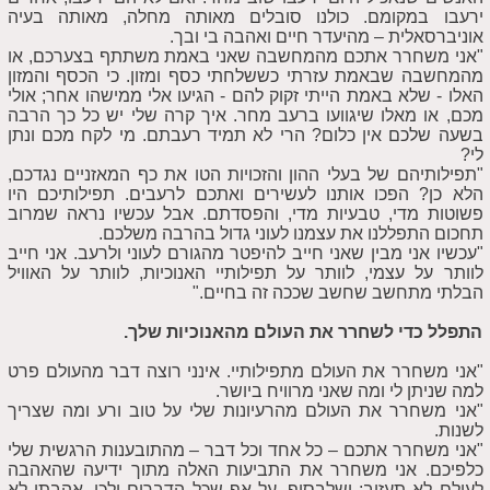
ירעבו במקומם. כולנו סובלים מאותה מחלה, מאותה בעיה
אוניברסאלית – מהיעדר חיים ואהבה בי ובך.
"אני משחרר אתכם מהמחשבה שאני באמת משתתף בצערכם, או
מהמחשבה שבאמת עזרתי כששלחתי כסף ומזון. כי הכסף והמזון
האלו - שלא באמת הייתי זקוק להם - הגיעו אלי ממישהו אחר; אולי
מכם, או מאלו שיגוועו ברעב מחר. איך קרה שלי יש כל כך הרבה
בשעה שלכם אין כלום? הרי לא תמיד רעבתם. מי לקח מכם ונתן
לי?
"תפילותיהם של בעלי ההון והזכויות הטו את כף המאזניים נגדכם,
הלא כן? הפכו אותנו לעשירים ואתכם לרעבים. תפילותיכם היו
פשוטות מדי, טבעיות מדי, והפסדתם. אבל עכשיו נראה שמרוב
תחכום התפללנו את עצמנו לעוני גדול בהרבה משלכם.
"עכשיו אני מבין שאני חייב להיפטר מהגורם לעוני ולרעב. אני חייב
לוותר על עצמי, לוותר על תפילותיי האנוכיות, לוותר על האוויל
הבלתי מתחשב שחשב שככה זה בחיים."
התפלל כדי לשחרר את העולם מהאנוכיות שלך.
"אני משחרר את העולם מתפילותיי. אינני רוצה דבר מהעולם פרט
למה שניתן לי ומה שאני מרוויח ביושר.
"אני משחרר את העולם מהרעיונות שלי על טוב ורע ומה שצריך
לשנות.
"אני משחרר אתכם – כל אחד וכל דבר – מהתובענות הרגשית שלי
כלפיכם. אני משחרר את התביעות האלה מתוך ידיעה שהאהבה
לעולם לא תעזוב; ושלבסוף, על אף שכל הדברים ילכו, אהבתי לא