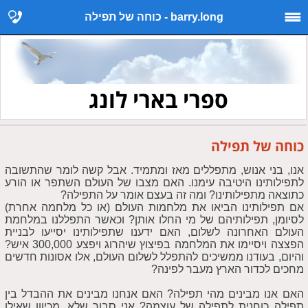
barry.long - כוחה של תפילה
ספרי בארי לונג
כוחה של תפילה
אנו, בני אנוש, מתפללים מאז ומתמיד. אבל קשה לומר שהתשובה
לתפילותינו היטיבה עימנו. האם מצבו של העולם השתפר או הורע
כתוצאה מתפילותינו? ומה זה בעצם אומר על התפילה?
אם תפילותינו הביאו את מלחמות העולם (או כל מלחמה אחרת)
לסיומן, תפילותיהם של מי החלו אותן? וכאשר התפללנו במלחמת
העולם האחרונה לשלום, האם ידענו שתפילותינו יסייעו לבניית
הפצצה ויסיימו את המלחמה בפיצוץ שיהרוג ויפצע 300,000 איש?
והיום, בעודנו ממשיכים להתפלל לשלום העולם, אלו אסונות חדשים
מחכים לכדור הארץ מעבר לפינה?
האם אנו מבינים מהי תפילה? האם אנחנו מבינים את ההבדל בין
תפילה כוחנית לתפילה של עוצמה? אני סבור שלא, מכיוון שאילו