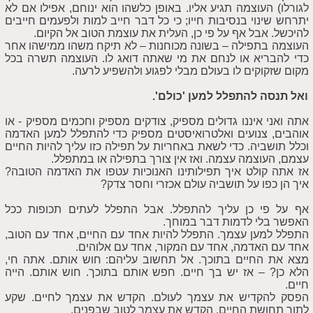
לגורלו) העוצמה תגיע אליו. באופן כלשהו הוא ינוחם, אפילו אם לא
יתרחש שינוי בנסיבות חייו; כי כל דבר חייב למות ולפעמים חייבים
להיכשל. אבל אף על פי כן, העלית את עוצמת הטוב אל הקיום.
העוצמה בתפילה – בשונה מכוחנות – לא תיקח משהו ממישהו אחר
כדי להבריא או לנחם את מי שאתה דואג לו. העוצמה תשרה בכל
מקום שזקוקים לו בעולם מבלי לפגוע ולהשפיע לרעה.
ואל תנסה להתפלל למען 'כולם'.
אתה ואני איננו גדולים מספיק, צודקים מספיק וחכמים מספיק - או
אוהבים, צנועים ואלטרואיסטים מספיק כדי להתפלל למען האדמה
וכלל תושביה. כדי לשאת באחריות על תפילה כזו עליך להיות החיים
עצמם, העוצמה עצמה. ואז אין צורך בתפילה או במתפלל.
אז אתה קולט איך תפילותינו האנוכיות עטפו את האדמה הטובה?
איך הן כפו על תושביה עולם אכזרי וחסר צדק?
אף על פי כן עליך להתפלל. אבל התפלל לעתים תכופות ככל
האפשר בלי לדמות דבר במוחך.
התפלל למען עצמך. התפלל להיות אחד עם החיים, אחד עם הטוב,
אחד עם האדמה, אחד עם המקור, אחד עם אלוהים.
מצא את החיים בתוכך. אל תחשוב עליהם: חוש אותם. אתה חי,
הלא כן? – אז יש בך חיים. חפש אותם בתוכך. חוש אותם. הייה
חיים.
הפסק להקדיש את עצמך לעולם. הקדש את עצמך לחיים. שקע
לתוך תחושת החיים. הקדש את עצמך לטוב שבפנים.