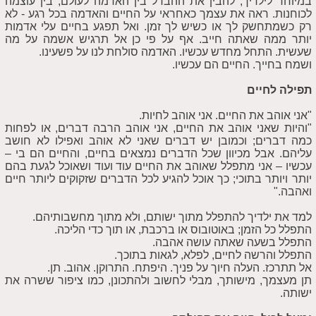
במיוחד לילדיך, להבין את ההבדל בין האדמה לעולם, בין עוצמה
לכוחנות. ראה את עצמך כאחראי על החיים והאדמה בכל רגע - לא
רק כשמתחשק לך או כשיש לך זמן. ואל תפגע בחיים עלי אדמות
יותר ממה שאתה חייב. אף על פי כן אל תרגיש אשמה על מה
שעשית. התחל מחדש עכשיו. האדמה סולחת לנו על פשעינו.
ושמח בחייך. החיים הם עכשיו.
תפילה לחיים
"אני אוהב את החיים. אני אוהב לחיות.
"והיות שאני אוהב את החיים, אני אוהב הרבה דברים, או לפחות
כמה דברים; וכמובן יש דברים שאני לא אוהב ואפילו לא חושב
עליהם. אבל מכיוון שכל הדברים נמצאים בחיים, והחיים הם בי –
עכשיו – אני מתפלל שאוהב את החיים עוד ועוד ושאוכל לגעת בהם
יותר ויותר בתוכי; כך אוכל להגיע לכל הדברים שזקוקים ליותר חיים
ואהבה."
למד את ילדיך להתפלל מתוך ישותם, ולא מתוך מחשבותיהם.
התפלל כל הזמן; באוטובוס או ברכבת, או תוך כדי הליכה.
התפלל בשעה שאתה עושה אהבה.
התפלל והרשה לחיים, לפלא, לגאות בתוכך.
אל תתרכז. העלה חיוך על פניך. היפתח. התרוקן. אהוב. תן.
תן מעצמך, מישותך, מבלי לחשוב ולהתכונן, כמו ציפור ששרה את
ישותה.