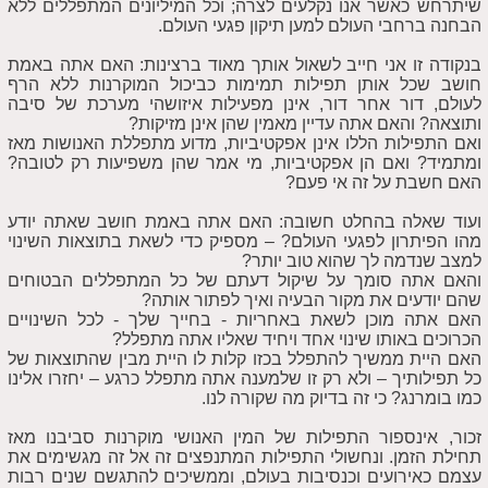
שיתרחש כאשר אנו נקלעים לצרה; וכל המיליונים המתפללים ללא
הבחנה ברחבי העולם למען תיקון פגעי העולם.
בנקודה זו אני חייב לשאול אותך מאוד ברצינות: האם אתה באמת
חושב שכל אותן תפילות תמימות כביכול המוקרנות ללא הרף
לעולם, דור אחר דור, אינן מפעילות איזושהי מערכת של סיבה
ותוצאה? והאם אתה עדיין מאמין שהן אינן מזיקות?
ואם התפילות הללו אינן אפקטיביות, מדוע מתפללת האנושות מאז
ומתמיד? ואם הן אפקטיביות, מי אמר שהן משפיעות רק לטובה?
האם חשבת על זה אי פעם?
ועוד שאלה בהחלט חשובה: האם אתה באמת חושב שאתה יודע
מהו הפיתרון לפגעי העולם? – מספיק כדי לשאת בתוצאות השינוי
למצב שנדמה לך שהוא טוב יותר?
והאם אתה סומך על שיקול דעתם של כל המתפללים הבטוחים
שהם יודעים את מקור הבעיה ואיך לפתור אותה?
האם אתה מוכן לשאת באחריות - בחייך שלך - לכל השינויים
הכרוכים באותו שינוי אחד ויחיד שאליו אתה מתפלל?
האם היית ממשיך להתפלל בכזו קלות לו היית מבין שהתוצאות של
כל תפילותיך – ולא רק זו שלמענה אתה מתפלל כרגע – יחזרו אלינו
כמו בומרנג? כי זה בדיוק מה שקורה לנו.
זכור, אינספור התפילות של המין האנושי מוקרנות סביבנו מאז
תחילת הזמן. ונחשולי התפילות המתנפצים זה אל זה מגשימים את
עצמם כאירועים וכנסיבות בעולם, וממשיכים להתגשם שנים רבות