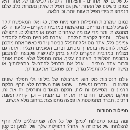
לכישלונם של אחרים - והצלחת התפילה לכישלונו של אחר היא
כמובן כישלונו של האחר. ישנן גם תפילות שאינן נאמרות בלב שלם
הנמחצות בידי תפילות עזות יותר. וכן הלאה.
כמובן שמרבית התפילות היומיומיות שלך, כגון אלו המאפשרות לך
להגיע לעבודה מדי יום, מתגשמות במרבית המקרים – כל עוד הן לא
מתנגשות יותר מדי עם מה שאחרים רוצים או מתפללים. התפילה
פועלת – ותמיד לקראת הצלחה – אחרת לא היית מצליח להסדיר
עניינים כלל. אתה מסוגל להתפלל בביטחון יחסי כאשר אתה מתכנן
לצאת לחופשה בתאריך מסוים, וברוב הפעמים תצליח. אתה גם
מצליח במרבית המקרים להגיע בזמן לפגישות שקבעת ולהתבונן
בתוכנית הטלוויזיה האהובה עליך. אתה מתפלל שלא יפטרו אותך
ולרוב אתה מצליח – אבל אם תתחיל להתרשל בתפילותיך או
מישהו יתחיל להתפלל נגדך, ייתכן שתאבד את עבודתך.
עולם הנסיבות כולו הוא מערבולת של ביליוני גלי תפילה שונים
ומשונים – תדרים נפשיים – שהאנושות משדרת ללא הרף. חלקם
הרמוניים ומסייעים זה לזה, חלקם מנוגדים והורסים זה את זה,
וחלקם מושכים ודוחים זה את זה בו זמנית – וכך קורית תאונת
דרכים, חברה מתמוטטת או פצצה מתפוצצת ברחוב מלא אנשים.
תפילות חסודות
ומה בנוגע לתפילות 'למען' של כל אלה שמתפללים ללא הרף
להצלחתו של אדם זה או אחר? התפילות שלך ושלי למען נס קטן