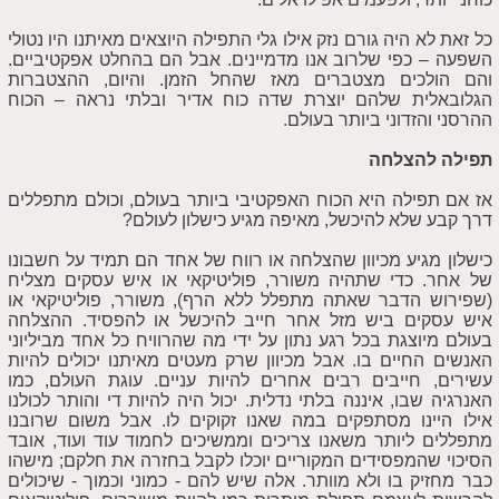
כל זאת לא היה גורם נזק אילו גלי התפילה היוצאים מאיתנו היו נטולי
השפעה – כפי שלרוב אנו מדמיינים. אבל הם בהחלט אפקטיביים.
והם הולכים מצטברים מאז שהחל הזמן. והיום, ההצטברות
הגלובאלית שלהם יוצרת שדה כוח אדיר ובלתי נראה – הכוח
ההרסני והזדוני ביותר בעולם.
תפילה להצלחה
אז אם תפילה היא הכוח האפקטיבי ביותר בעולם, וכולם מתפללים
דרך קבע שלא להיכשל, מאיפה מגיע כישלון לעולם?
כישלון מגיע מכיוון שהצלחה או רווח של אחד הם תמיד על חשבונו
של אחר. כדי שתהיה משורר, פוליטיקאי או איש עסקים מצליח
(שפירוש הדבר שאתה מתפלל ללא הרף), משורר, פוליטיקאי או
איש עסקים ביש מזל אחר חייב להיכשל או להפסיד. ההצלחה
בעולם מיוצגת בכל רגע נתון על ידי מה שהרוויח כל אחד מביליוני
האנשים החיים בו. אבל מכיוון שרק מעטים מאיתנו יכולים להיות
עשירים, חייבים רבים אחרים להיות עניים. עוגת העולם, כמו
האנרגיה שבו, איננה בלתי נדלית. יכול היה להיות די והותר לכולנו
אילו היינו מסתפקים במה שאנו זקוקים לו. אבל משום שרובנו
מתפללים ליותר משאנו צריכים וממשיכים לחמוד עוד ועוד, אובד
הסיכוי שהמפסידים המקוריים יוכלו לקבל בחזרה את חלקם; מישהו
כבר מחזיק בו ולא מוותר. אלה שיש להם - כמוני וכמוך - שיכולים