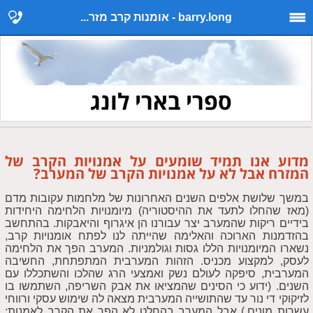
barry.long - אומנות קרב מזר...
ספרי בארי לונג
מדוע אנו תמיד שומעים על אמנויות הקרב של
המזרח אבל לא על אמנויות הקרב של המערב?
במשך שלושת אלפים השנים האחרונות של מלחמות עקובות מדם
(מאז שהחלו לתעד את ההיסטוריה) מיומנויות הלחימה היחידות
בידיים ריקות שהמערב יצר עבורנו הן איגרוף והיאבקות. בהתחשב
בהזדמנות הארוכה והאלימה שהייתה לנו לפתח אומנויות קרב,
נשארו המיומנויות הללו גסות וגולמניות. המערב הפך את הלחימה
לעסק, למקצוע מכניס. הזהות המערבית המתפתחת, החשיבה
המערבית, סיפקה לעולם נשק ואמצעי הרג שהלכו והשתכללו עם
השנים. (ידוע כי הסינים שהמציאו את אבק השריפה, השתמשו בו
לזיקוקי די נור עד שהתושייה המערבית מצאה לה שימוש עסקי ורווחי
עשרות מונים.) אבל המערב בהחלט לא הפך את הקרב לאמנות;