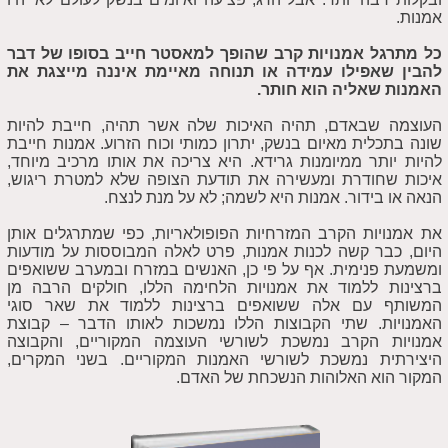
אמנות.
כל מתרגל אמנויות קרב שהופך למאסטר חייב בסופו של דבר
להבין שאפילו עמידה או תנוחה מאיימת איננה מייצגת את
האמנות שאליה הוא חותר.
העוצמה שבאדם, תהיה האיכות שלה אשר תהיה, חייבת להיות
שונה בתכלית מאיום בנשק, יתרון כמותי וכוח הזרוע. אמנות חייבת
להיות יותר ממיומנות גרידא. היא צריכה את אותו מרכיב מיוחד,
איכות שחודרת ומעשירה את תודעת הצופה שלא למטרת ריגוש,
הנאה או בידור. אמנות היא לשמה; לא על מנת לנצח.
את אמנויות הקרב המזרחיות הפופולאריות, כפי שמתרגלים אותן
היום, כבר קשה לכנות אמנות, פרט לאלה המבוססות על מודעות
ומשמעת פנימית. אף על פי כן, האנשים במזרח ובמערב ששואפים
ברצינות ללמוד את אמנויות הלחימה הללו, חולקים הרבה מן
המשותף עם אלה ששואפים ברצינות ללמוד את שאר סוגי
האמנויות. שתי הקבוצות הללו נמשכות לאותו הדבר – קבוצת
אמנויות הקרב נמשכת לשורשי העוצמה המקוריים, והקבוצה
היצירתית נמשכת לשורשי האמנות המקוריים. בשני המקרים,
המקור הוא האלוהות הנשכחת של האדם.