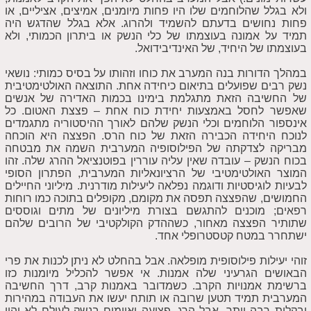
ולא בגלל שהלוחמים שלו היו פחות מיומנים, אמיצים, אציליים, או
פחות נחושים בדעתם להשמיד ולהרוג. אלא בגלל שהדגש היה
תמיד על אמונה בעוצמתו של כלי הנשק או ביתרון הכמותי, ולא
בעוצמתו של היחיד, של האינדיבידואל.
במהלך הדורות בנה המערב את כוחו וזהותו על בסיס כמותי: נושאי
נשק רבים שפועלים בתיאום כיחידה אחת. התוצאה האולטימטיבית
של החשיבה הזאת מתגלמת בימינו בכמות האדירה של אנשים
שאפשר לחסל באמצעות יחידת כוח אחת – פצצת האטום. כל
אינספור הלוחמים וכלי הנשק שלהם לאורך ההיסטוריה מתגמדים
לנוכח היחידה הכבירה הזאת של כוח הרס. הפצצה היא הוכחה
מבריקה לצדקתה של הפילוסופיה המערבית השמה את מבטחה
בכוח הנשק – עובדה שאין עליה עוררין בפוטנציאל ההרג שלה. זהו
המוצר האולטימטיבי של הרציונאליות המערבית, הפתרון הסופי
לבעיות לוגיסטיות ודוגמה נפלאה ליעילות מודרנית. מיליוני החיילים
החמושים, שהפצצה תפסה את מקומם, מקופלים בתוכה כמו רוחות
רפאים; מוכנים להתגשם בצורת מיליונים של מתים וגוססים
שתותיר הפצצה מאחור, כשההדק הקולקטיבי של הרובים שלהם
ישתחרר במטח קטסטרופלי אחד.
זוהי יעילות פילוסופית מופלאה. אבל בהחלט לא ניתן לכנות את פרי
הבאושים הגרעיני שלה אמנות. אי אפשר להכליל מיומנות כזו
ברשימת אמנויות הקרב. כשמדובר באמנות קרב, דרך החשיבה
המערבית תמיד תטען שרובה או תותח יעשו את העבודה במהירות
ובקלות רבה יותר. אבל הרג, פציעה ואיומים בנשק לעולם לא יהיו